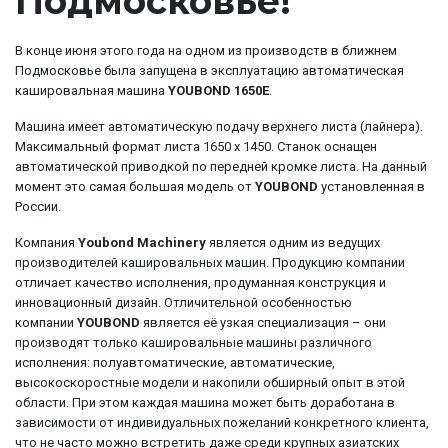
Подмосковье!
В конце июня этого года на одном из производств в ближнем
Подмосковье была запущена в эксплуатацию автоматическая
кашировальная машина
YOUBOND
1650
E
.
Машина имеет автоматическую подачу верхнего листа (лайнера).
Максимальный формат листа 1650 х 1450. Станок оснащен
автоматической приводкой по передней кромке листа. На данный
момент это самая большая модель от
YOUBOND
установленная в
России.
Компания
Youbond Machinery
является одним из ведущих
производителей кашировальных машин. Продукцию компании
отличает качество исполнения, продуманная конструкция и
инновационный дизайн. Отличительной особенностью
компании
YOUBOND
является её узкая специализация – они
производят только кашировальные машины различного
исполнения: полуавтоматические, автоматические,
высокоскоростные модели и накопили обширный опыт в этой
области. При этом каждая машина может быть доработана в
зависимости от индивидуальных пожеланий конкретного клиента,
что не часто можно встретить даже среди крупных азиатских