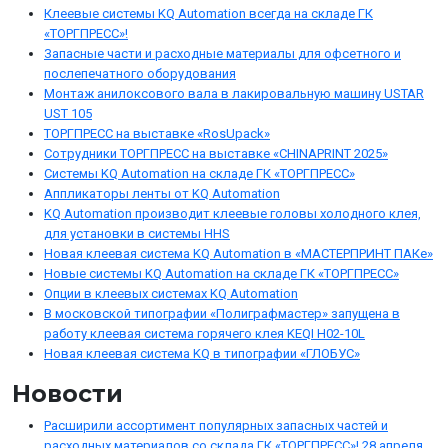
Клеевые системы KQ Automation всегда на складе ГК
«ТОРГПРЕСС»!
Запасные части и расходные материалы для офсетного и
послепечатного оборудования
Монтаж анилоксового вала в лакировальную машину USTAR
UST 105
ТОРГПРЕСС на выставке «RosUpack»
Сотрудники ТОРГПРЕСС на выставке «CHINAPRINT 2025»
Системы KQ Automation на складе ГК «ТОРГПРЕСС»
Аппликаторы ленты от KQ Automation
KQ Automation производит клеевые головы холодного клея,
для установки в системы HHS
Новая клеевая система KQ Automation в «МАСТЕРПРИНТ ПАКе»
Новые системы KQ Automation на складе ГК «ТОРГПРЕСС»
Опции в клеевых системах KQ Automation
В московской типографии «Полиграфмастер» запущена в
работу клеевая система горячего клея KEQI H02-10L
Новая клеевая система KQ в типографии «ГЛОБУС»
Новости
Расширили ассортимент популярных запасных частей и
расходных материалов со склада ГК «ТОРГПРЕСС»!
28 апреля