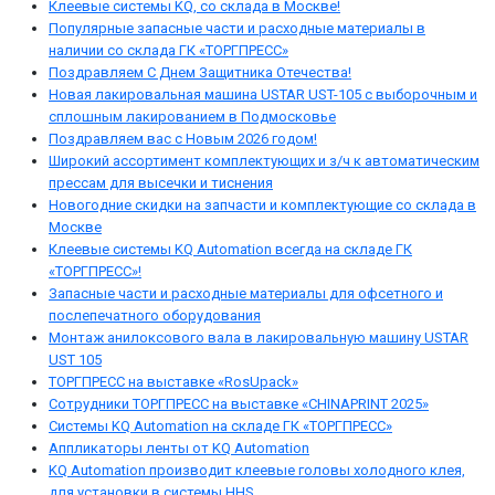
Клеевые системы KQ, со склада в Москве!
Популярные запасные части и расходные материалы в
наличии со склада ГК «ТОРГПРЕСС»
Поздравляем С Днем Защитника Отечества!
Новая лакировальная машина USTAR UST-105 с выборочным и
сплошным лакированием в Подмосковье
Поздравляем вас с Новым 2026 годом!
Широкий ассортимент комплектующих и з/ч к автоматическим
прессам для высечки и тиснения
Новогодние скидки на запчасти и комплектующие со склада в
Москве
Клеевые системы KQ Automation всегда на складе ГК
«ТОРГПРЕСС»!
Запасные части и расходные материалы для офсетного и
послепечатного оборудования
Монтаж анилоксового вала в лакировальную машину USTAR
UST 105
ТОРГПРЕСС на выставке «RosUpack»
Сотрудники ТОРГПРЕСС на выставке «CHINAPRINT 2025»
Системы KQ Automation на складе ГК «ТОРГПРЕСС»
Аппликаторы ленты от KQ Automation
KQ Automation производит клеевые головы холодного клея,
для установки в системы HHS