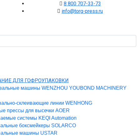
8 800 707-33-73
info@torg-press.ru
АНИЕ ДЛЯ ГОФРОУПАКОВКИ
вальные машины WENZHOU YOUBOND MACHINERY
вально-склеивающие линии WENHONG
ые прессы для высечки AOER
аемые системы KEQI Automation
сальные боксмейкеры SOLARCO
вальные машины USTAR