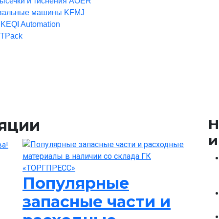
высечки и тиснения AOER
вальные машины KFMJ
KEQI Automation
XTPack
ляции
Н
и
Популярные
запасные части и