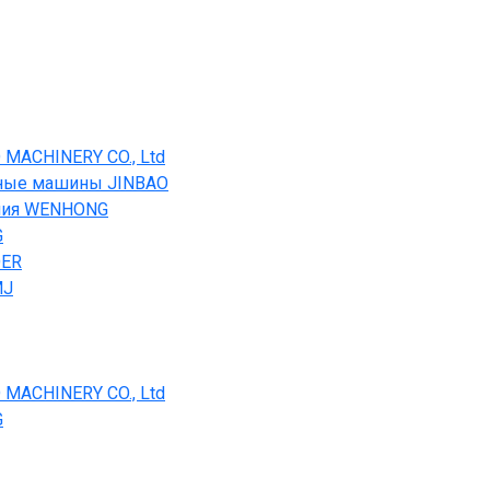
ACHINERY CO., Ltd
тные машины JINBAO
ения WENHONG
G
OER
MJ
ACHINERY CO., Ltd
G