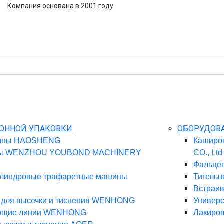
Компания основана в 2001 году
ТОННОЙ УПАКОВКИ
ОБОРУДОВ
шины HAOSHENG
Каширо
ны WENZHOU YOUBOND MACHINERY
CO., Ltd
Фальце
цилиндровые трафаретные машины
Тигельн
Встраив
 для высечки и тиснения WENHONG
Универ
ающие линии WENHONG
Лакиро